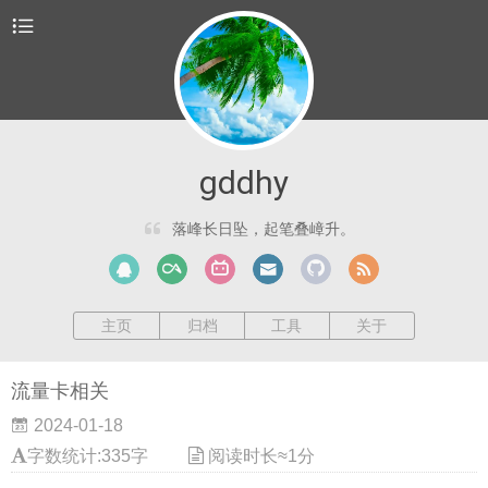
gddhy
落峰长日坠，起笔叠嶂升。
主页
归档
工具
关于
流量卡相关
2024-01-18
字数统计:335字
阅读时长≈1分